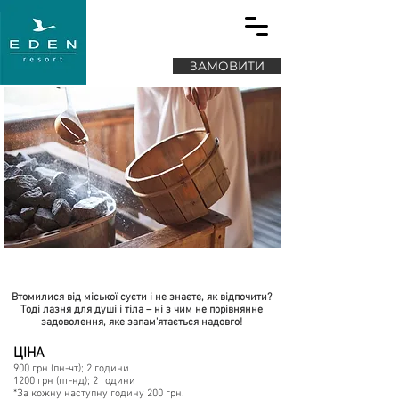
ЗАМОВИТИ
Фінська сауна
Втомилися від міської суєти і не знаєте, як відпочити?
Тоді лазня для душі і тіла – ні з чим не порівнянне
задоволення, яке запам'ятається надовго!
ЦІНА
900 грн (пн-чт); 2 години
1200 грн (пт-нд); 2 години
*За кожну наступну годину 200 грн.