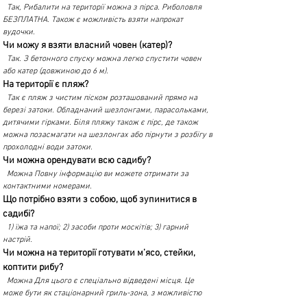
Так, Рибалити на території можна з пірса. Риболовля
БЕЗПЛАТНА. Також є можливість взяти напрокат
вудочки.
Чи можу я взяти власний човен (катер)?
Так. З бетонного спуску можна легко спустити човен
або катер (довжиною до 6 м).
На території є пляж?
Так є пляж з чистим піском розташований прямо на
березі затоки. Обладнаний шезлонгами, парасольками,
дитячими гірками. Біля пляжу також є пірс, де також
можна позасмагати на шезлонгах або пірнути з розбігу в
прохолодні води затоки.
Чи можна орендувати всю садибу?
Можна Повну інформацію ви можете отримати за
контактними номерами.
Що потрібно взяти з собою, щоб зупинитися в
садибі?
1) їжа та напої; 2) засоби проти москітів; 3) гарний
настрій.
Чи можна на території готувати м’ясо, стейки,
коптити рибу?
Можна Для цього є спеціально відведені місця. Це
може бути як стаціонарний гриль-зона, з можливістю
приготування м'яса (риби) як на мангалі, так і в тандирі,