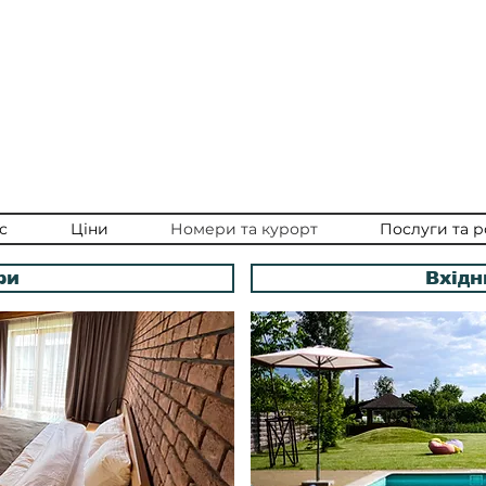
с
Ціни
Номери та курорт
Послуги та р
ри
Вхідн