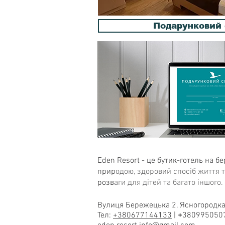
Подарунковий 
Eden Resort - це бутик-готель на б
природою, здоровий спосіб життя та
розваги для дітей та багато іншого.
Вулиця Бережецька 2, Ясногородка
Тел:
+380677144133
|
+
38
099
505
0