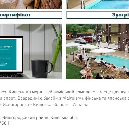
сертифікат
Зустрі
ерезі Київського моря. Цей заміський комплекс – місце для душі
Деталі
 спорт. Всередині є басейн з підігрівом, фінська та японська с
 - Ясногородка - Київська область - Україна
, Вишгородський район, Київська обл.
7
50
|