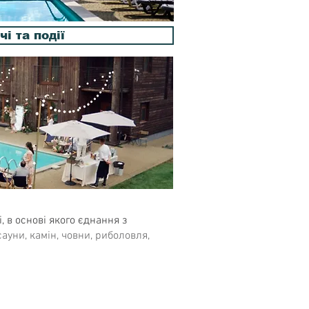
чі та події
, в основі якого єднання з
ауни, камін, човни, риболовля,