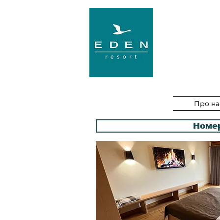
Про на
Номе