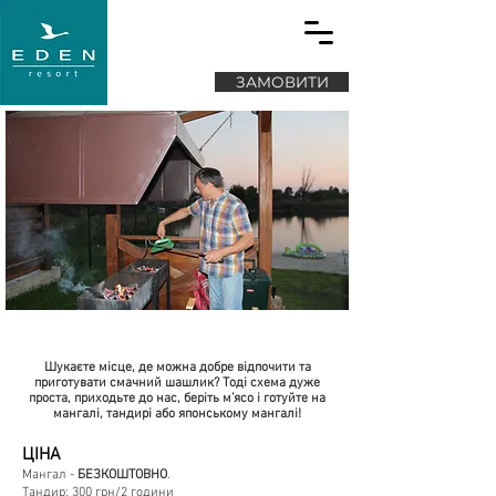
ЗАМОВИТИ
Гриль зона
Шукаєте місце, де можна добре відпочити та
приготувати смачний шашлик? Тоді схема дуже
проста, приходьте до нас, беріть м’ясо і готуйте на
мангалі, тандирі або японському мангалі!
ЦІНА
Мангал -
БЕЗКОШТОВНО
.
Тандир: 300 грн/2 години