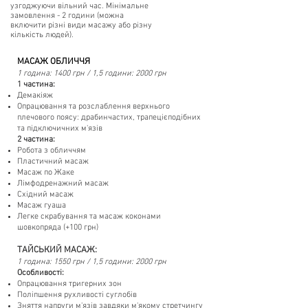
узгоджуючи вільний час. Мінімальне
замовлення - 2 години (можна
включити різні види масажу або різну
кількість людей).
МАСАЖ ОБЛИЧЧЯ
1 година: 1400 грн / 1,5 години: 2000 грн
1 частина:
Демакіяж
Опрацювання та розслаблення верхнього
плечового поясу: драбинчастих, трапецієподібних
та підключичних м'язів
2 частина:
Робота з обличчям
Пластичний масаж
Масаж по Жаке
Лімфодренажний масаж
Східний масаж
Масаж гуаша
Легке скрабування та масаж коконами
шовкопряда (+100 грн)
ТАЙСЬКИЙ МАСАЖ:
1 година: 1550 грн / 1,5 години: 2000 грн
Особливості:
Опрацювання тригерних зон
Поліпшення рухливості суглобів
Зняття напруги м'язів завдяки м'якому стретчингу